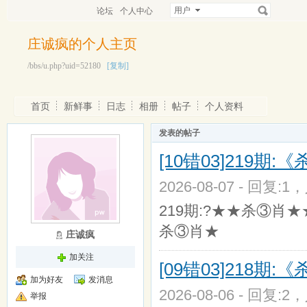
用户
论坛
个人中心
庄诚疯的个人主页
/bbs/u.php?uid=52180
[复制]
首页
新鲜事
日志
相册
帖子
个人资料
发表的帖子
[10错03]219期:《
2026-08-07 - 回复:1
219期:?★★杀③肖★★?开？00√
杀③肖★
庄诚疯
加关注
[09错03]218期:《
加为好友
发消息
2026-08-06 - 回复:2
举报