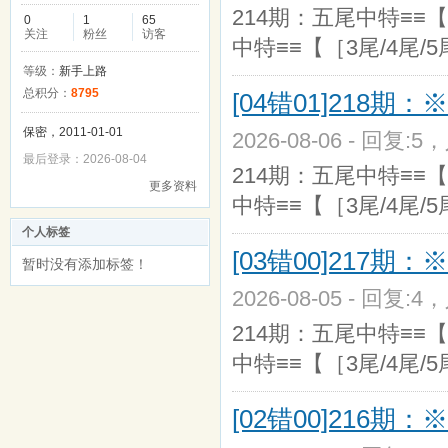
214期：五尾中特≡≡【［
0
1
65
关注
粉丝
访客
中特≡≡【［3尾/4尾/5尾
等级：
新手上路
总积分：
8795
[04错01]218期
保密，2011-01-01
2026-08-06 - 回复:5
最后登录：2026-08-04
214期：五尾中特≡≡【［
更多资料
中特≡≡【［3尾/4尾/5尾
个人标签
[03错00]217期
暂时没有添加标签！
2026-08-05 - 回复:4
214期：五尾中特≡≡【［
中特≡≡【［3尾/4尾/5尾
[02错00]216期