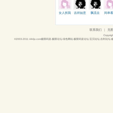
女人扰我
吉祥如意
飘流去
间单
心
联系我们
|
无
Copyrig
©2003-2011
444jx.com极限码皇-极限论坛-绿色网站-极限码皇论坛-宝贝论坛-吉利论坛-极